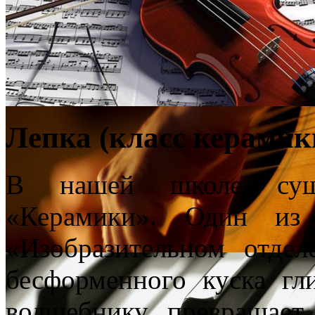
Лепка (класс керамик
В нашей школе суще
«Керамики». Один из 
«Изобразительном отде
бесформенного куска гл
волшебнику превращает 