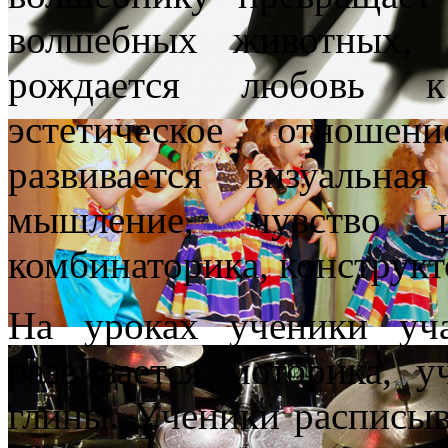
волшебных животных, 
рождается любовь к 
эстетическое отноше
развивается визуальная
мышление, чувство ц
комбинаторика, конструкт
На уроках ученики уча
развивается моторика, у
глины. Ученики расписы