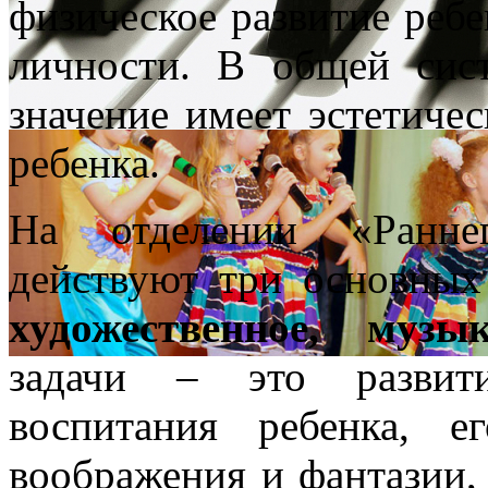
физическое развитие ребе
личности. В общей сис
значение имеет эстетиче
ребенка.
На отделении «Раннег
действуют три основны
художественное, музык
задачи – это развитие
воспитания ребенка, е
воображения и фантазии,