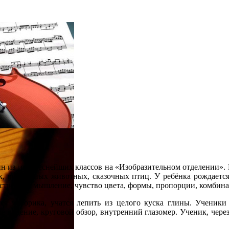
н из интереснейших классов на «Изобразительном отделении». Н
к, волшебных животных, сказочных птиц. У ребёнка рождается
нственное мышление, чувство цвета, формы, пропорции, комбина
ется моторика, учатся лепить из целого куска глины. Ученик
е видение, круговой обзор, внутренний глазомер. Ученик, через