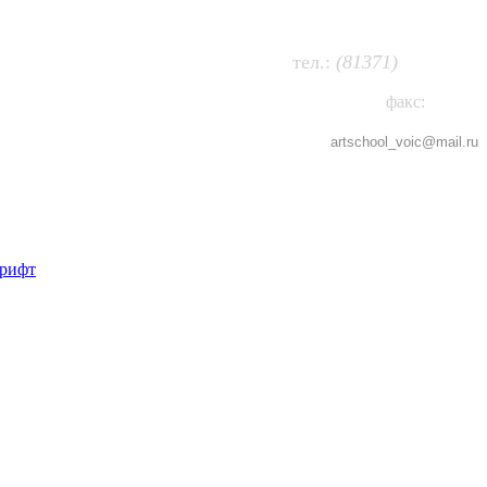
63-474
т
ел.:
(81371)
факс:
63-802
artschool_voic@
mail.ru