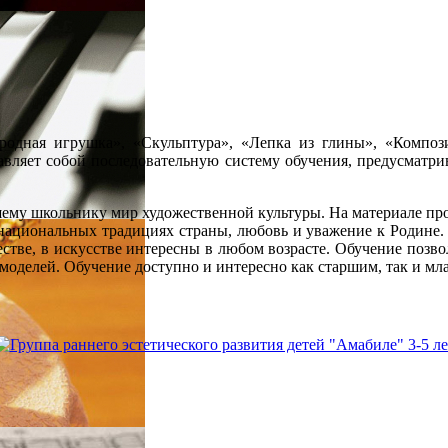
родная игрушка», «Скульптура», «Лепка из глины», «Композ
авляет собой последовательную систему обучения, предусматри
шему школьнику мир художественной культуры. На материале пр
национальных традициях страны, любовь и уважение к Родине. 
честве, в искусстве интересны в любом возрасте. Обучение позв
моделей. Обучение доступно и интересно как старшим, так и мл