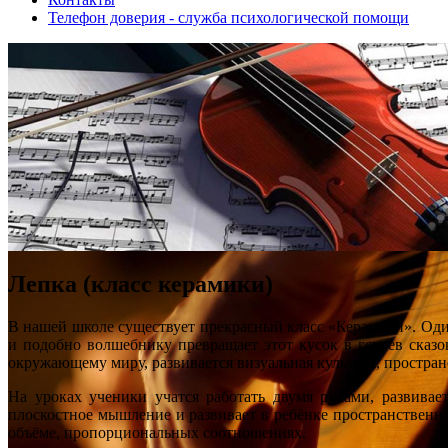
Телефон доверия - служба психологической помощи
Лепка (класс керамики)
В нашей школе существует прекрасный класс «Керамики». Оди
и подобно волшебнику превращает этот кусок в героев сказо
окружающему миру, развивается визуальная культура, простра
На уроках ученики учатся работать двумя руками, развива
плоскостное мышление и развивает в ребёнке пространственно
объёме, пропорциональных соотношениях.