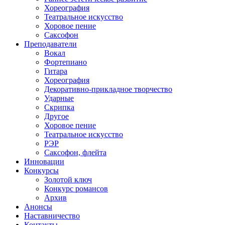
Хореография
Театральное искусство
Хоровое пение
Саксофон
Преподаватели
Вокал
Фортепиано
Гитара
Хореография
Декоративно-прикладное творчество
Ударные
Скрипка
Другое
Хоровое пение
Театральное искусство
РЭР
Саксофон, флейта
Инновации
Конкурсы
Золотой ключ
Конкурс романсов
Архив
Анонсы
Наставничество
Контакты