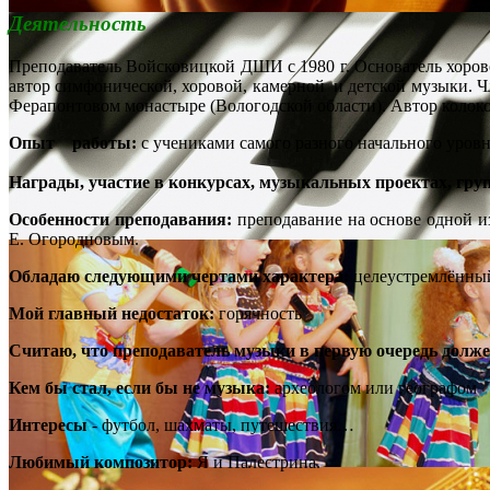
Деятельность
Преподаватель Войсковицкой ДШИ с 1980 г. Основатель хоро
автор симфонической, хоровой, камерной и детской музыки. Ч
Ферапонтовом монастыре (Вологодской области). Автор колоко
Опыт работы:
с учениками самого разного начального уровн
Награды, участие в конкурсах, музыкальных проектах, гру
Особенности преподавания:
преподавание на основе одной и
Е. Огородновым.
Обладаю следующими чертами характера:
целеустремлённы
Мой главный недостаток:
горячность
Считаю, что преподаватель музыки в первую очередь долже
Кем бы стал, если бы не музыка:
археологом или географом
Интересы
- футбол, шахматы, путешествия…
Любимый композитор:
Я и Палестрина.