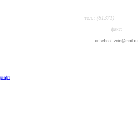
63-474
т
ел.:
(81371)
факс:
63-802
artschool_voic@
mail.ru