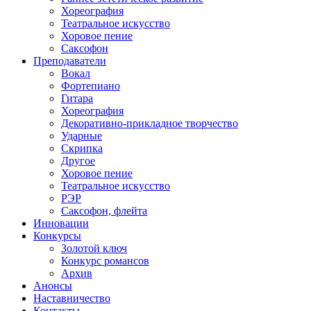
Хореография
Театральное искусство
Хоровое пение
Саксофон
Преподаватели
Вокал
Фортепиано
Гитара
Хореография
Декоративно-прикладное творчество
Ударные
Скрипка
Другое
Хоровое пение
Театральное искусство
РЭР
Саксофон, флейта
Инновации
Конкурсы
Золотой ключ
Конкурс романсов
Архив
Анонсы
Наставничество
Контакты