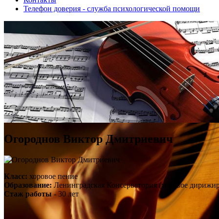
Телефон доверия - служба психологической помощи
Огороднов Виктор Дмитриевич
Класс:
хоровое пение
Образование:
Ленинградская Консерватория (хоровое дирижир
Стаж работы
- 30 лет