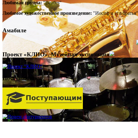
Любимая группа:
"Beatles"
Любимое художественное произведение:
"Иосиф и его братья
Амабиле
Проект «КЛИО». Музейная экспозиция
Поступающим
Электронные образовательные ресурсы