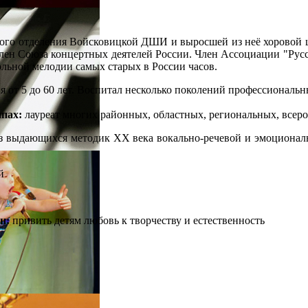
вого отделения Войсковицкой ДШИ и выросшей из неё хоровой ш
лен Союза концертных деятелей России. Член Ассоциации "Русс
льной мелодии самых старых в России часов.
я от 5 до 60 лет. Воспитал несколько поколений профессиональ
ппах:
лауреат многих районных, областных, региональных, всер
з выдающихся методик XX века вокально-речевой и эмоциональн
й
н:
привить детям любовь к творчеству и естественность