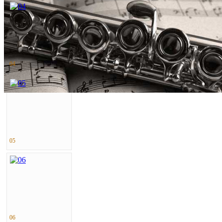
04
05
06