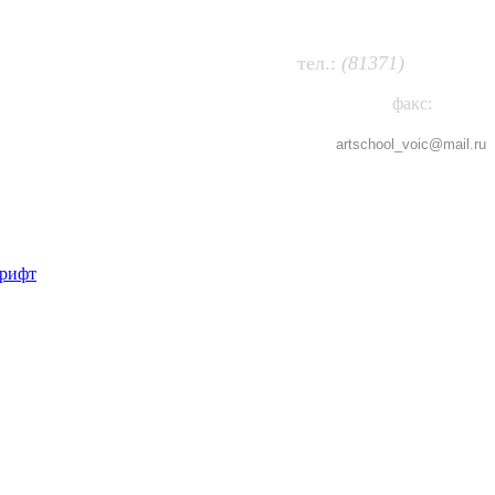
63-474
т
ел.:
(81371)
факс:
63-802
artschool_voic@
mail.ru