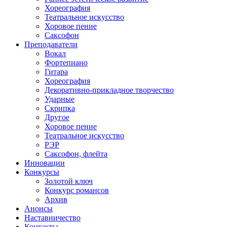
Хореография
Театральное искусство
Хоровое пение
Саксофон
Преподаватели
Вокал
Фортепиано
Гитара
Хореография
Декоративно-прикладное творчество
Ударные
Скрипка
Другое
Хоровое пение
Театральное искусство
РЭР
Саксофон, флейта
Инновации
Конкурсы
Золотой ключ
Конкурс романсов
Архив
Анонсы
Наставничество
Контакты