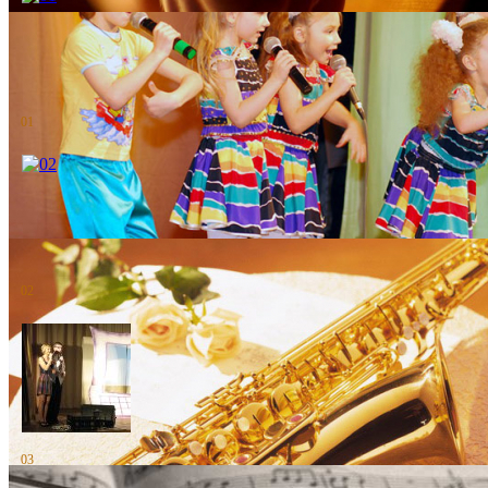
01
02
03